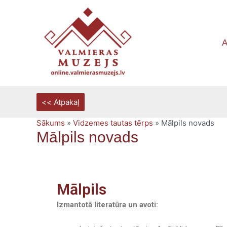
Skip
to
content
A
Sākums
»
Vidzemes tautas tērps
»
Mālpils novads
Mālpils novads
Mālpils
Izmantotā literatūra un avoti: