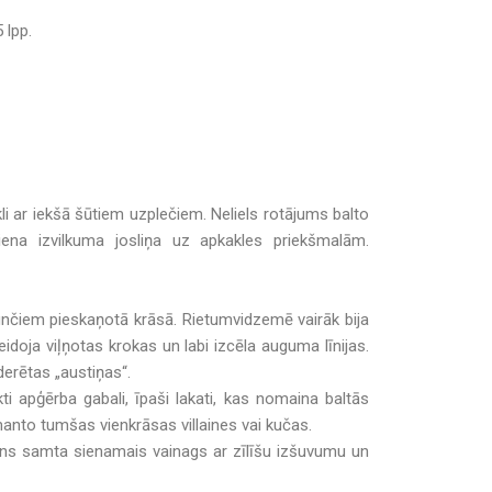
 lpp.
li ar iekšā šūtiem uzplečiem. Neliels rotājums balto
iena izvilkuma josliņa uz apkakles priekšmalām.
unčiem pieskaņotā krāsā. Rietumvidzemē vairāk bija
doja viļņotas krokas un labi izcēla auguma līnijas.
derētas „austiņas“.
i apģērba gabali, īpaši lakati, kas nomaina baltās
zmanto tumšas vienkrāsas villaines vai kučas.
ns samta sienamais vainags ar zīlīšu izšuvumu un