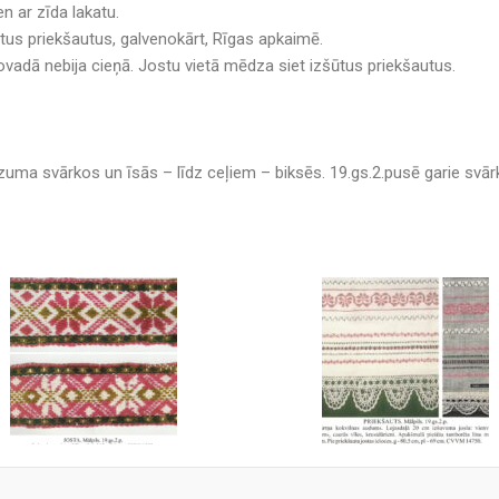
n ar zīda lakatu.
tus priekšautus, galvenokārt, Rīgas apkaimē.
dā nebija cieņā. Jostu vietā mēdza siet izšūtus priekšautus.
uma svārkos un īsās – līdz ceļiem – biksēs. 19.gs.2.pusē garie svārki