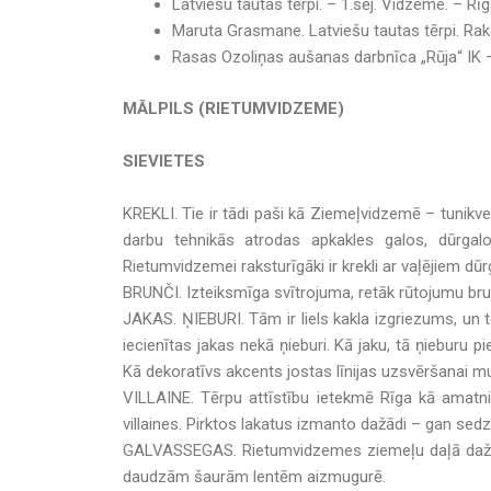
Latviešu tautas tērpi. – 1.sēj. Vidzeme. – Rīg
Maruta Grasmane. Latviešu tautas tērpi. Rakst
Rasas Ozoliņas aušanas darbnīca „Rūja“ IK –
MĀLPILS (RIETUMVIDZEME)
SIEVIETES
KREKLI. Tie ir tādi paši kā Ziemeļvidzemē – tunikve
darbu tehnikās atrodas apkakles galos, dūrgalo
Rietumvidzemei raksturīgāki ir krekli ar vaļējiem dū
BRUNČI. Izteiksmīga svītrojuma, retāk rūtojumu bru
JAKAS. ŅIEBURI. Tām ir liels kakla izgriezums, un
iecienītas jakas nekā ņieburi. Kā jaku, tā ņieburu
Kā dekoratīvs akcents jostas līnijas uzsvēršanai m
VILLAINE. Tērpu attīstību ietekmē Rīga kā amatnie
villaines. Pirktos lakatus izmanto dažādi – gan sedz
GALVASSEGAS. Rietumvidzemes ziemeļu daļā dažrei
daudzām šaurām lentēm aizmugurē.