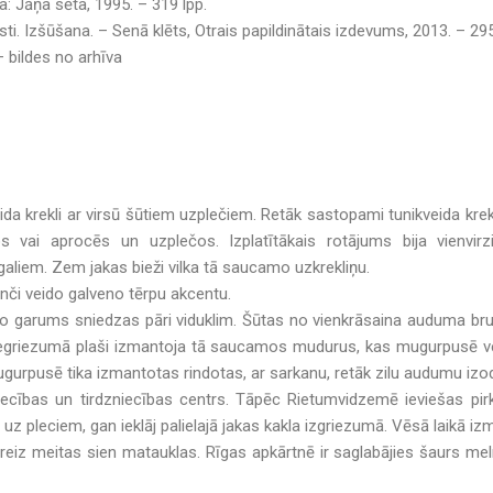
a: Jāņa sēta, 1995. – 319 lpp.
i. Izšūšana. – Senā klēts, Otrais papildinātais izdevums, 2013. – 295
 bildes no arhīva
ida krekli ar virsū šūtiem uzplečiem. Retāk sastopami tunikveida krek
s vai aprocēs un uzplečos. Izplatītākais rotājums bija vienvirz
rgaliem. Zem jakas bieži vilka tā saucamo uzkrekliņu.
nči veido galveno tērpu akcentu.
 to garums sniedzas pāri viduklim. Šūtas no vienkrāsaina auduma br
 piegriezumā plaši izmantoja tā saucamos mudurus, kas mugurpusē vei
ugurpusē tika izmantotas rindotas, ar sarkanu, retāk zilu audumu izo
cības un tirdzniecības centrs. Tāpēc Rietumvidzemē ieviešas pirkt
 uz pleciem, gan ieklāj palielajā jakas kakla izgriezumā. Vēsā laikā i
z meitas sien matauklas. Rīgas apkārtnē ir saglabājies šaurs mel