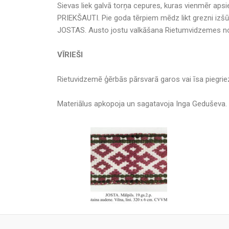
Sievas liek galvā torņa cepures, kuras vienmēr apsie
PRIEKŠAUTI. Pie goda tērpiem mēdz likt grezni izšū
JOSTAS. Austo jostu valkāšana Rietumvidzemes nova
VĪRIEŠI
Rietuvidzemē ģērbās pārsvarā garos vai īsa piegriez
Materiālus apkopoja un sagatavoja Inga Geduševa.