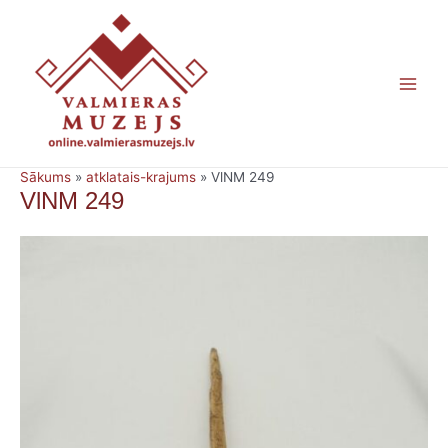
Skip
Main
to
content
Men
Sākums
»
atklatais-krajums
»
VlNM 249
VlNM 249