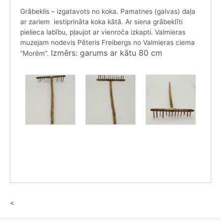
Grābeklis – izgatavots no koka. Pamatnes (galvas) daļa
ar zariem iestiprināta koka kātā. Ar siena grābeklīti
pielieca labību, pļaujot ar vienroča izkapti. Valmieras
muzejam nodevis Pēteris Freibergs no Valmieras ciema
Izmērs: garums ar kātu 80 cm
“Morēm”.
<