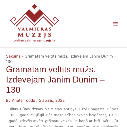
Skip
Main
to
content
Men
Sākums
»
Grāmatām veltīts mūžs. Izdevējam Jānim Dūnim –
130
Grāmatām veltīts mūžs.
Izdevējam Jānim Dūnim –
130
By
Anete Toodu
/
5 aprīlis, 2022
Jānis Dūnis dzimis Valmieras apriņķa Ozolu pagasta Dūņos
1891. gada 22. jūlijā. Pēc tirdzniecības skolas beigšanas, 1912.
gadā izdevās atvērt grāmatu veikalu un kopā ar brāli Kārli kļūt
par foto ateljē īpašniekiem. Lai apgūtu nepieciešamās