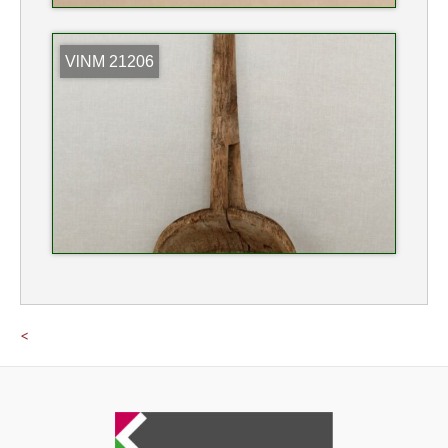
VlNM 21206
<