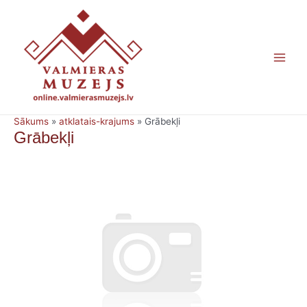
Skip
Main
to
content
Men
Sākums
»
atklatais-krajums
»
Grābekļi
Grābekļi