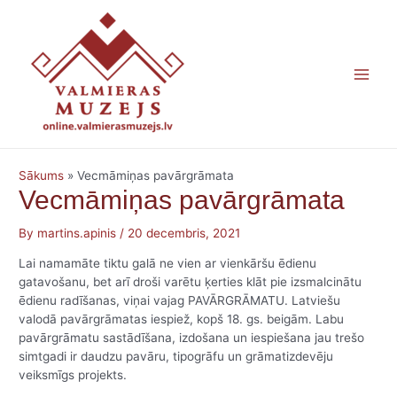
Skip
Main
to
content
Men
Sākums
»
Vecmāmiņas pavārgrāmata
Vecmāmiņas pavārgrāmata
By
martins.apinis
/
20 decembris, 2021
Lai namamāte tiktu galā ne vien ar vienkāršu ēdienu
gatavošanu, bet arī droši varētu ķerties klāt pie izsmalcinātu
ēdienu radīšanas, viņai vajag PAVĀRGRĀMATU. Latviešu
valodā pavārgrāmatas iespiež, kopš 18. gs. beigām. Labu
pavārgrāmatu sastādīšana, izdošana un iespiešana jau trešo
simtgadi ir daudzu pavāru, tipogrāfu un grāmatizdevēju
veiksmīgs projekts.