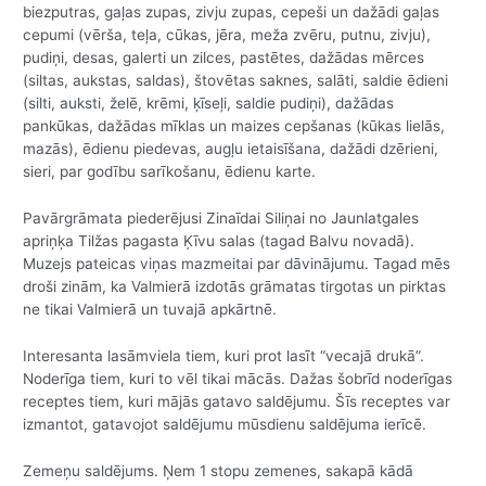
biezputras, gaļas zupas, zivju zupas, cepeši un dažādi gaļas
cepumi (vērša, teļa, cūkas, jēra, meža zvēru, putnu, zivju),
pudiņi, desas, galerti un zilces, pastētes, dažādas mērces
(siltas, aukstas, saldas), štovētas saknes, salāti, saldie ēdieni
(silti, auksti, želē, krēmi, ķīseļi, saldie pudiņi), dažādas
pankūkas, dažādas mīklas un maizes cepšanas (kūkas lielās,
mazās), ēdienu piedevas, augļu ietaisīšana, dažādi dzērieni,
sieri, par godību sarīkošanu, ēdienu karte.
Pavārgrāmata piederējusi Zinaīdai Siliņai no Jaunlatgales
apriņķa Tilžas pagasta Ķīvu salas (tagad Balvu novadā).
Muzejs pateicas viņas mazmeitai par dāvinājumu. Tagad mēs
droši zinām, ka Valmierā izdotās grāmatas tirgotas un pirktas
ne tikai Valmierā un tuvajā apkārtnē.
Interesanta lasāmviela tiem, kuri prot lasīt “vecajā drukā”.
Noderīga tiem, kuri to vēl tikai mācās. Dažas šobrīd noderīgas
receptes tiem, kuri mājās gatavo saldējumu. Šīs receptes var
izmantot, gatavojot saldējumu mūsdienu saldējuma ierīcē.
Zemeņu saldējums. Ņem 1 stopu zemenes, sakapā kādā