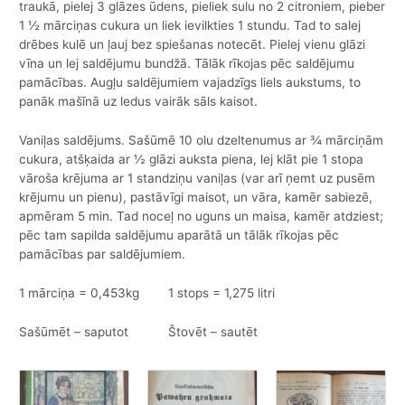
traukā, pielej 3 glāzes ūdens, pieliek sulu no 2 citroniem, pieber
1 ½ mārciņas cukura un liek ievilkties 1 stundu. Tad to salej
drēbes kulē un ļauj bez spiešanas notecēt. Pielej vienu glāzi
vīna un lej saldējumu bundžā. Tālāk rīkojas pēc saldējumu
pamācības. Augļu saldējumiem vajadzīgs liels aukstums, to
panāk mašīnā uz ledus vairāk sāls kaisot.
Vaniļas saldējums. Sašūmē 10 olu dzeltenumus ar ¾ mārciņām
cukura, atšķaida ar ½ glāzi auksta piena, lej klāt pie 1 stopa
vāroša krējuma ar 1 standziņu vaniļas (var arī ņemt uz pusēm
krējumu un pienu), pastāvīgi maisot, un vāra, kamēr sabiezē,
apmēram 5 min. Tad noceļ no uguns un maisa, kamēr atdziest;
pēc tam sapilda saldējumu aparātā un tālāk rīkojas pēc
pamācības par saldējumiem.
1 mārciņa = 0,453kg 1 stops = 1,275 litri
Sašūmēt – saputot Štovēt – sautēt