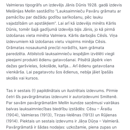
Valmieras tipogrāfs un izdevējs Jānis Dūnis 1928. gadā izdevis
Melānijas Mellin sastādīto “Lauksaimnieču Pavāru grāmatu ar
pamācību par dažādu godību sarīkošanu, pēc lauku
vajadzībām un apstākļiem”. Lai arī kā izdevējs minēts Kārlis
Dūnis, tomēr šajā gadījumā izdevējs bijis Jānis, jo kā pirmā
izdošanas vieta minēta Valmiera. Kārlis darbojās Cēsīs. Viņa
izdevumiem kā izdošanas vietu vispirms minēja Cēsis.
Grāmatas nosaukumā precīzi norādīts, kam grāmata
paredzēta. Atbilstoši lauksaimnieču iespējām izvēlēti viegli
pieejami produkti ēdienu gatavošanai. Pilsētā jāpērk vien
dažas garšvielas, šokolāde, kafija… Arī ēdienu gatavošana
vienkārša. Lai pagatavotu šos ēdienus, nebija jāiet īpašās
skolās vai kursos.
Tas ir sestais (!) papildinātais un ilustrētais izdevums. Pirmie
četri šīs pavārgrāmatas izdevumi ir autorizdevumi Smiltenē.
Par savām pavārgrāmatām Mellin kundze saņēmusi vairākas
balvas lauksaimniecības biedrību izstādēs: Cēsu – Āraišu
(1904), Valmieras (1913), Tirzas-Velēnas (1913) un Rūjienas
(1914). Piektais un sestais izdevums ir Jāņa Dūņa – Valmierā.
Pavārgrāmatā ir šādas nodaļas: uzkožamie, piena zupas un