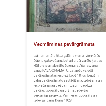
Vecmāmiņas pavārgrāmata
Lai namamāte tiktu galā ne vien ar vienkāršu
ēdienu gatavošanu, bet arī droši varētu ķerties
klāt pie izsmalcinātu ēdienu radīšanas, viņai
vajag PAVĀRGRĀMATU. Latviešu valodā
pavārgrāmatas iespiež, kopš 18. gs. beigām.
Labu pavārgrāmatu sastādīšana, izdošana un
iespiešana jau trešo simtgadi ir daudzu
pavāru, tipogrāfu un grāmatizdevēju
veiksmīgs projekts. Valmieras tipogrāfs un
izdevējs Jānis Dūnis 1928.