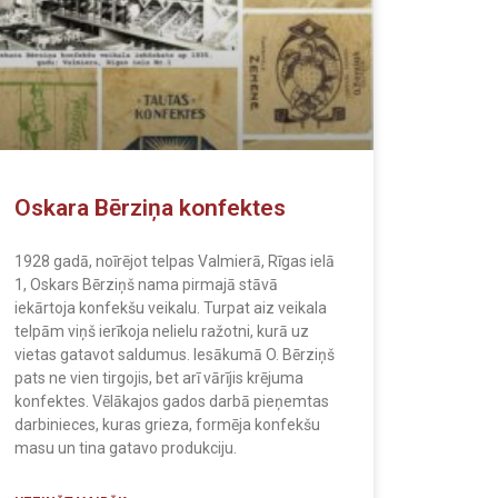
Oskara Bērziņa konfektes
1928 gadā, noīrējot telpas Valmierā, Rīgas ielā
1, Oskars Bērziņš nama pirmajā stāvā
iekārtoja konfekšu veikalu. Turpat aiz veikala
telpām viņš ierīkoja nelielu ražotni, kurā uz
vietas gatavot saldumus. Iesākumā O. Bērziņš
pats ne vien tirgojis, bet arī vārījis krējuma
konfektes. Vēlākajos gados darbā pieņemtas
darbinieces, kuras grieza, formēja konfekšu
masu un tina gatavo produkciju.