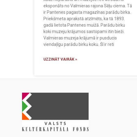
eksponāts no Valmieras rajona Sēļu ciema. Tā
ir Pantenes pagasta magazīnas parādu birka.
Priekšmeta aprakstā atzīmēts, ka tā 1893.
gadā lietota Pantenes muižā. Parādu birku
koki muzeju krājumos sastopami itin bieži.
Valmieras muzeja krājumā ir pusducis
viendaļīgu parādu birku koku. Šī ir reti
UZZINĀT VAIRĀK »