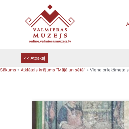
Skip
to
content
A
Sākums
»
Atklātais krājums “Mājā un sētā”
»
Viena priekšmeta s