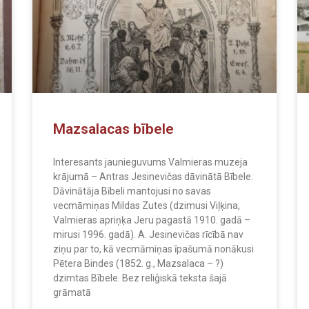
Mazsalacas bībele
Interesants jaunieguvums Valmieras muzeja
krājumā – Antras Jesinevičas dāvinātā Bībele.
Dāvinātāja Bībeli mantojusi no savas
vecmāmiņas Mildas Zutes (dzimusi Viļķina,
Valmieras apriņķa Jeru pagastā 1910. gadā –
mirusi 1996. gadā). A. Jesinevičas rīcībā nav
ziņu par to, kā vecmāmiņas īpašumā nonākusi
Pētera Bindes (1852. g., Mazsalaca – ?)
dzimtas Bībele. Bez reliģiskā teksta šajā
grāmatā