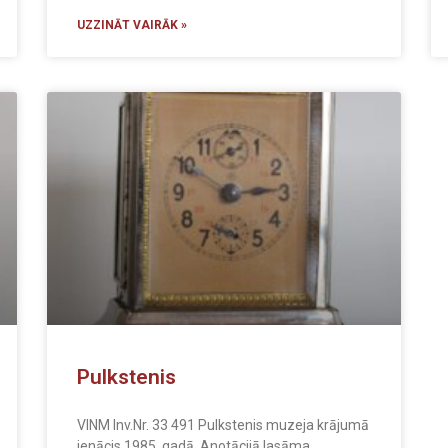
UZZINĀT VAIRĀK »
Pulkstenis
VlNM Inv.Nr. 33 491 Pulkstenis muzeja krājumā
ienācis 1985. gadā. Anotācijā lasāma