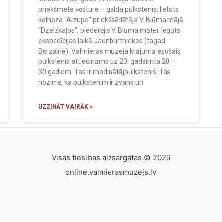
priekšmeta vēsture – galda pulkstenis, lietots
kolhoza “Aizupe” priekšsēdētāja V. Blūma mājā
“Dzelzkaļos”, piederējis V. Blūma mātei. Iegūts
ekspedīcijas laikā Jaunburtniekos (tagad
Bērzaine). Valmieras muzeja krājumā esošais
pulkstenis attiecināms uz 20. gadsimta 20.–
30.gadiem. Tas ir modinātājpulkstenis. Tas
nozīmē, ka pulkstenim ir zvans un
UZZINĀT VAIRĀK »
Visas tiesības aizsargātas © 2026
online.valmierasmuzejs.lv