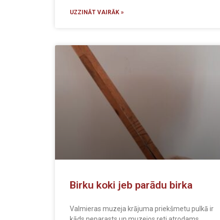
UZZINĀT VAIRĀK »
Birku koki jeb parādu birka
Valmieras muzeja krājuma priekšmetu pulkā ir
kāds neparasts un muzejos reti atrodams