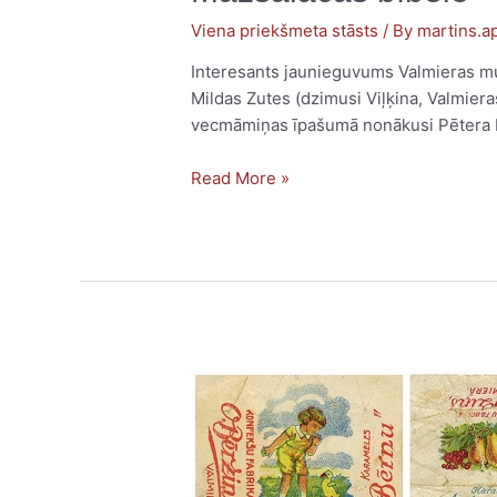
Viena priekšmeta stāsts
/ By
martins.ap
Interesants jaunieguvums Valmieras mu
Mildas Zutes (dzimusi Viļķina, Valmiera
vecmāmiņas īpašumā nonākusi Pētera Bin
Read More »
Oskara
Bērziņa
konfektes