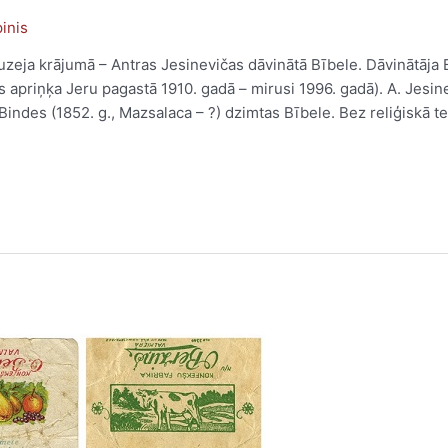
inis
zeja krājumā – Antras Jesinevičas dāvinātā Bībele. Dāvinātāja
s apriņķa Jeru pagastā 1910. gadā – mirusi 1996. gadā). A. Jesine
des (1852. g., Mazsalaca – ?) dzimtas Bībele. Bez reliģiskā t