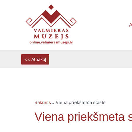
Skip
to
content
A
Sākums
»
Viena priekšmeta stāsts
Viena priekšmeta s