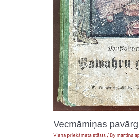
Vecmāmiņas pavārg
Viena priekšmeta stāsts
/ By
martins.ap