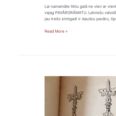
Lai namamāte tiktu galā ne vien ar vien
vajag PAVĀRGRĀMATU. Latviešu valodā 
jau trešo simtgadi ir daudzu pavāru, t
Read More »
Mazsalacas
bībele