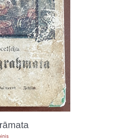
rāmata
inis