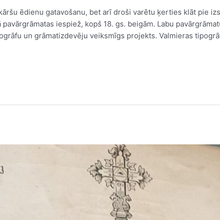
kāršu ēdienu gatavošanu, bet arī droši varētu ķerties klāt pie iz
pavārgrāmatas iespiež, kopš 18. gs. beigām. Labu pavārgrāmatu
ipogrāfu un grāmatizdevēju veiksmīgs projekts. Valmieras tipogrā