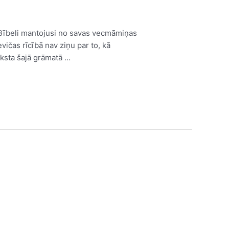
 Bībeli mantojusi no savas vecmāmiņas
vičas rīcībā nav ziņu par to, kā
eksta šajā grāmatā …