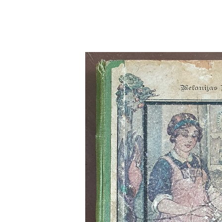
Vecmāmiņas
pavārgrāmata