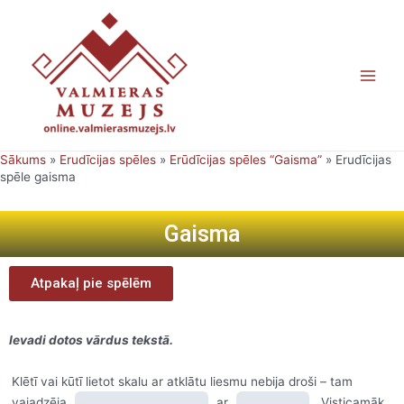
Skip
Main
to
content
Men
Sākums
»
Erudīcijas spēles
»
Erūdīcijas spēles “Gaisma”
»
Erudīcijas
spēle gaisma
Gaisma
Atpakaļ pie spēlēm
Ievadi dotos vārdus tekstā.
Klētī vai kūtī lietot skalu ar atklātu liesmu nebija droši – tam
vajadzēja
ar
. Visticamāk,