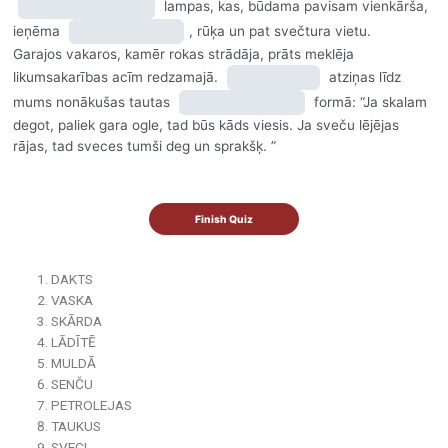
lampas, kas, būdama pavisam vienkārša,
ieņēma
, rūķa un pat svečtura vietu.
Garajos vakaros, kamēr rokas strādāja, prāts meklēja
likumsakarības acīm redzamajā.
atziņas līdz
mums nonākušas tautas
formā: “Ja skalam
degot, paliek gara ogle, tad būs kāds viesis. Ja sveču lējējas
rājas, tad sveces tumši deg un sprakšķ. ”
DAKTS
VASKA
SKĀRDA
LĀDĪTĒ
MULDĀ
SENČU
PETROLEJAS
TAUKUS
SVECI