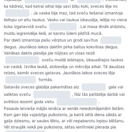
ka kādreiz, kad katrai sētai bija savi bišu koki, sveces lēja no
. Ja vaska bija maz, tad sveču liešanai izmantoja
liellopu un aitu taukus. Vasku vai taukus izkausēja, ielēja no viena
koka izgatavotā sveču
. Lai masa lēnāk atdzistu,
muldu iegremdēja lielā, ar karstu ūdeni pildītā mucā.
Par dakti izmantoja pašu vērptus un grodi savītus
diegus. Jaunākos laikos daktīm pirka baltus kokvilnas diegus.
Vairākas daktis piesēja pie nūjiņas un visas reizē
sveču muldā ielietajos, izkausētajos taukos
vai vaskā. Izvilka laukā, atdzesēja un mērcēja atkal. Tā daudzas
reizes, kamēr sveces gatavas. Jaunākos laikos sveces lēja
formās.
Gatavās sveces glabāja pakarinātas aiz
gala vai
saliktas sveču
, līdz tās palīdzēja darbā vai
svētkos ieņemt goda vietu
.
Pasaule latvieša mājās ienāca ar senāk neiedomājamām lietām.
Kam gan bija vajadzīgs pulkstenis, ja katrā sētā diena sākās ar
gaiļa dziesmu, ar saules lēktu, ar vēl nepabarotu lopiņu blēšanu.
Vēl straujāk nekā pie pulksteņa, sētas iemītnieki pierada pie